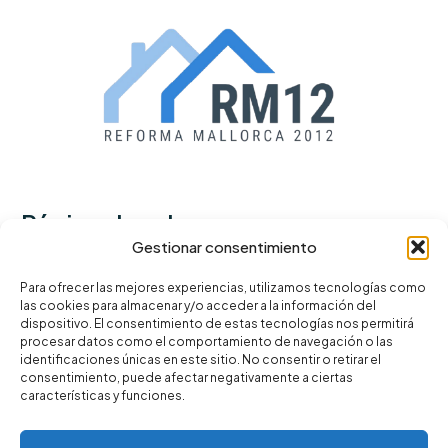
Páginas legales
Gestionar consentimiento
Política de privacidad
Para ofrecer las mejores experiencias, utilizamos tecnologías como
las cookies para almacenar y/o acceder a la información del
Términos y condiciones
dispositivo. El consentimiento de estas tecnologías nos permitirá
Política de cookies
procesar datos como el comportamiento de navegación o las
identificaciones únicas en este sitio. No consentir o retirar el
consentimiento, puede afectar negativamente a ciertas
características y funciones.