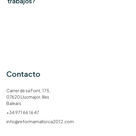
trabajos?
Contacto
Carrer de sa Font, 175,
07620 Llucmajor, Illes
Balears
+34 971 66 16 47
info@reformamallorca2012.com