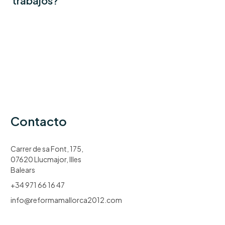
trabajos?
Contacto
Carrer de sa Font, 175,
07620 Llucmajor, Illes
Balears
+34 971 66 16 47
info@reformamallorca2012.com