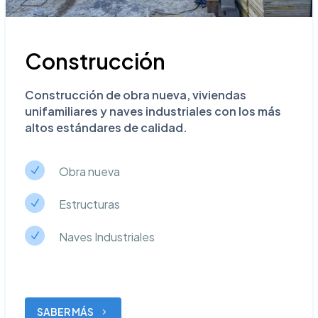
Construcción
Construcción de obra nueva, viviendas
unifamiliares y naves industriales con los más
altos estándares de calidad.
Obra nueva
N
N
Estructuras
N
N
Naves Industriales
N
N
SABER MÁS
5