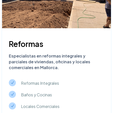
Reformas
Especialistas en reformas integrales y
parciales de viviendas, oficinas y locales
comerciales en Mallorca.
Reformas Integrales
N
N
Baños y Cocinas
N
N
Locales Comerciales
N
N