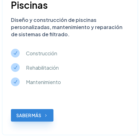
Piscinas
Diseño y construcción de piscinas
personalizadas, mantenimiento y reparación
de sistemas de filtrado.
Construcción
N
N
Rehabilitación
N
N
Mantenimiento
N
N
SABER MÁS
5