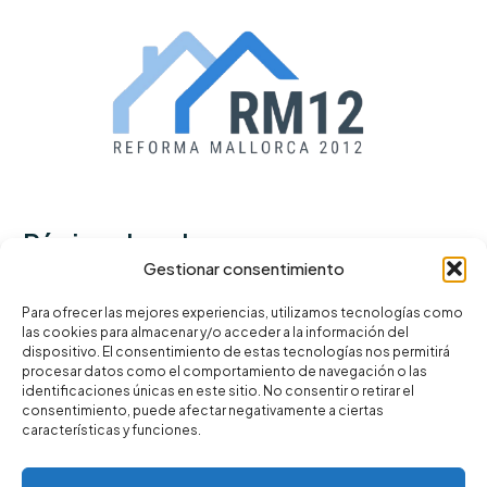
Páginas legales
Gestionar consentimiento
Política de privacidad
Para ofrecer las mejores experiencias, utilizamos tecnologías como
las cookies para almacenar y/o acceder a la información del
Términos y condiciones
dispositivo. El consentimiento de estas tecnologías nos permitirá
Política de cookies
procesar datos como el comportamiento de navegación o las
identificaciones únicas en este sitio. No consentir o retirar el
consentimiento, puede afectar negativamente a ciertas
características y funciones.