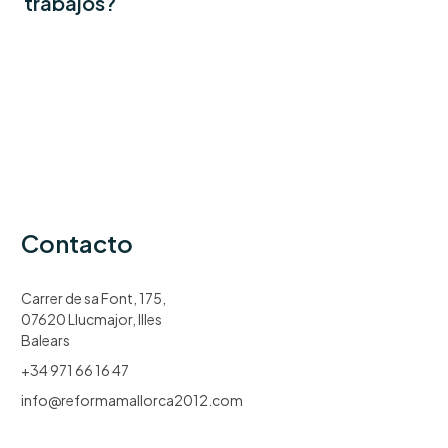
trabajos?
Contacto
Carrer de sa Font, 175,
07620 Llucmajor, Illes
Balears
+34 971 66 16 47
info@reformamallorca2012.com