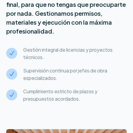
final, para que no tengas que preocuparte
por nada. Gestionamos permisos,
materiales y ejecución con la máxima
profesionalidad.
Gestión integral de licencias y proyectos
N
N
técnicos.
Supervisión continua por jefes de obra
N
N
especializados.
Cumplimiento estricto de plazos y
N
N
presupuestos acordados.