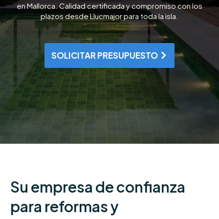
en Mallorca. Calidad certificada y compromiso con los
plazos desde Llucmajor para toda la isla.
SOLICITAR PRESUPUESTO
arrow_forward_ios
Su empresa de confianza
para reformas y