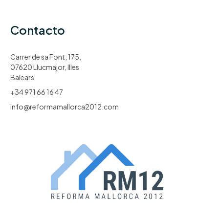
Contacto
Carrer de sa Font, 175,
07620 Llucmajor, Illes
Balears
+34 971 66 16 47
info@reformamallorca2012.com