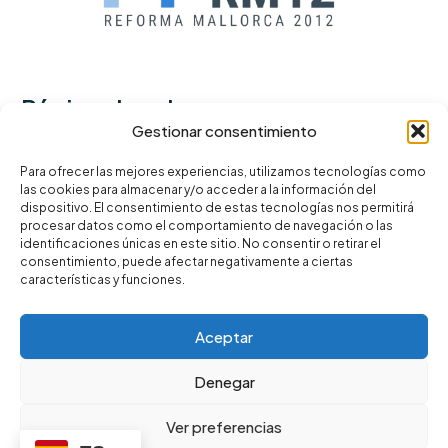
Páginas legales
Gestionar consentimiento
Política de privacidad
Para ofrecer las mejores experiencias, utilizamos tecnologías como
las cookies para almacenar y/o acceder a la información del
Términos y condiciones
dispositivo. El consentimiento de estas tecnologías nos permitirá
Política de cookies
procesar datos como el comportamiento de navegación o las
identificaciones únicas en este sitio. No consentir o retirar el
consentimiento, puede afectar negativamente a ciertas
características y funciones.
Aceptar
©Copyright Reformas Mallorca 2012 |
Powered by Gyleven
Denegar
Ver preferencias