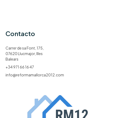
Contacto
Carrer de sa Font, 175,
07620 Llucmajor, Illes
Balears
+34 971 66 16 47
info@reformamallorca2012.com