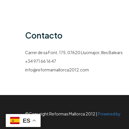
Contacto
Carrer de sa Font, 175, 07620 Llucmajor, Illes Balears
+34 971 66 16 47
info@reformamallorca2012.com
©Copyright Reformas Mallorca 2012 |
Powered by
Gyleven
ES