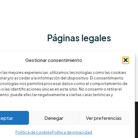
Páginas legales
Política de privacidad
Gestionar consentimiento
Términos y condiciones
r las mejores experiencias, utilizamos tecnologías como las cookies
Política de cookies
nar y/o acceder a la información del dispositivo. El consentimiento
ecnologías nos permitirá procesar datos como el comportamiento de
o las identificaciones únicas en este sitio. No consentir o retirar el
nto, puede afectar negativamente a ciertas características y
ceptar
Denegar
Ver preferencias
Política de cookies
Política de privacidad