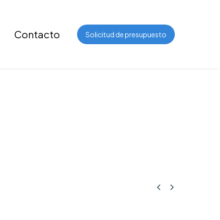
Contacto
Solicitud de presupuesto

