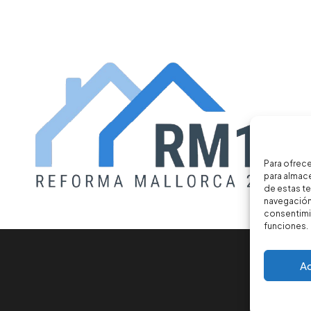
Para ofrece
para almace
de estas t
navegación 
consentimie
funciones.
A