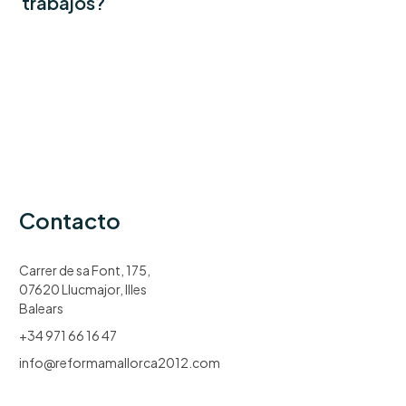
trabajos?
Contacto
Carrer de sa Font, 175,
07620 Llucmajor, Illes
Balears
+34 971 66 16 47
info@reformamallorca2012.com