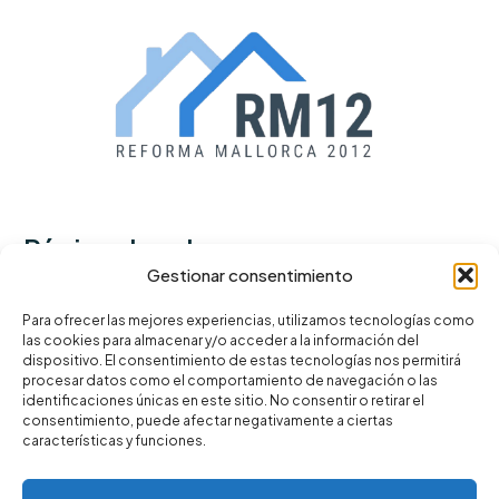
Páginas legales
Gestionar consentimiento
Política de privacidad
Para ofrecer las mejores experiencias, utilizamos tecnologías como
las cookies para almacenar y/o acceder a la información del
Términos y condiciones
dispositivo. El consentimiento de estas tecnologías nos permitirá
Política de cookies
procesar datos como el comportamiento de navegación o las
identificaciones únicas en este sitio. No consentir o retirar el
consentimiento, puede afectar negativamente a ciertas
características y funciones.