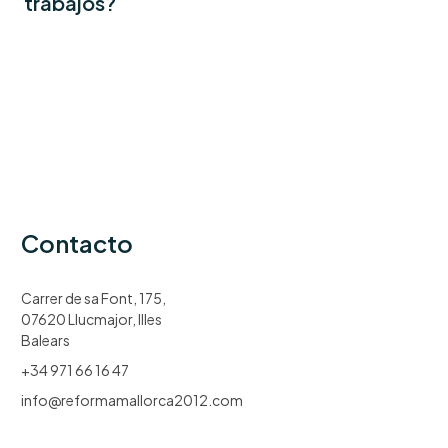
trabajos?
Contacto
Carrer de sa Font, 175,
07620 Llucmajor, Illes
Balears
+34 971 66 16 47
info@reformamallorca2012.com