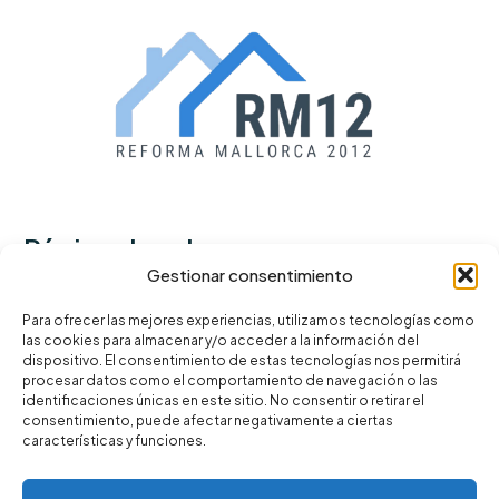
Páginas legales
Gestionar consentimiento
Política de privacidad
Para ofrecer las mejores experiencias, utilizamos tecnologías como
las cookies para almacenar y/o acceder a la información del
Términos y condiciones
dispositivo. El consentimiento de estas tecnologías nos permitirá
Política de cookies
procesar datos como el comportamiento de navegación o las
identificaciones únicas en este sitio. No consentir o retirar el
consentimiento, puede afectar negativamente a ciertas
características y funciones.