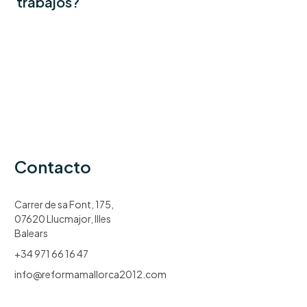
trabajos?
Contacto
Carrer de sa Font, 175,
07620 Llucmajor, Illes
Balears
+34 971 66 16 47
info@reformamallorca2012.com