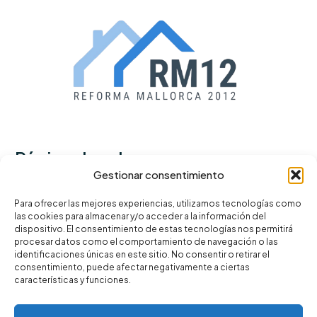
Páginas legales
Gestionar consentimiento
Política de privacidad
Para ofrecer las mejores experiencias, utilizamos tecnologías como
las cookies para almacenar y/o acceder a la información del
Términos y condiciones
dispositivo. El consentimiento de estas tecnologías nos permitirá
Política de cookies
procesar datos como el comportamiento de navegación o las
identificaciones únicas en este sitio. No consentir o retirar el
consentimiento, puede afectar negativamente a ciertas
características y funciones.