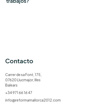
trabajos?
Contacto
Carrer de sa Font, 175,
07620 Llucmajor, Illes
Balears
+34 971 66 16 47
info@reformamallorca2012.com