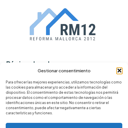
Páginas legales
Gestionar consentimiento
Política de privacidad
Para ofrecer las mejores experiencias, utilizamos tecnologías como
las cookies para almacenar y/o acceder a la información del
Términos y condiciones
dispositivo. El consentimiento de estas tecnologías nos permitirá
Política de cookies
procesar datos como el comportamiento de navegación o las
identificaciones únicas en este sitio. No consentir o retirar el
consentimiento, puede afectar negativamente a ciertas
características y funciones.