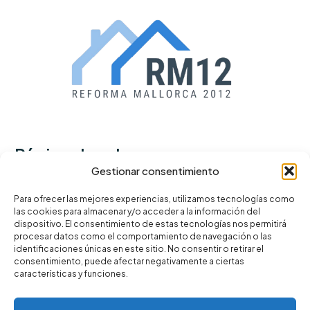
Páginas legales
Gestionar consentimiento
Política de privacidad
Para ofrecer las mejores experiencias, utilizamos tecnologías como
las cookies para almacenar y/o acceder a la información del
Términos y condiciones
dispositivo. El consentimiento de estas tecnologías nos permitirá
Política de cookies
procesar datos como el comportamiento de navegación o las
identificaciones únicas en este sitio. No consentir o retirar el
consentimiento, puede afectar negativamente a ciertas
características y funciones.