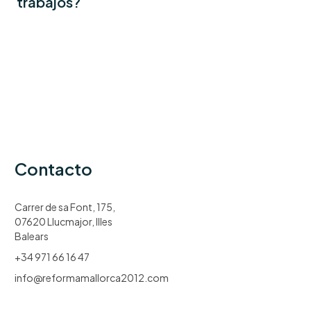
trabajos?
Contacto
Carrer de sa Font, 175,
07620 Llucmajor, Illes
Balears
+34 971 66 16 47
info@reformamallorca2012.com