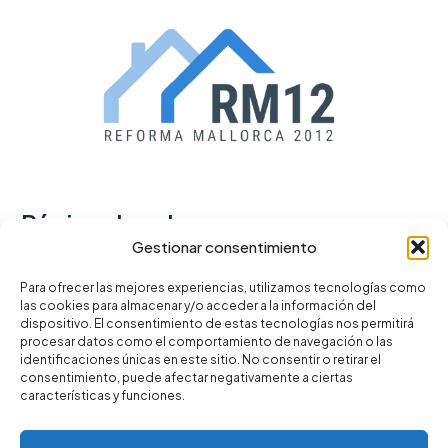
Páginas legales
Gestionar consentimiento
Política de privacidad
Para ofrecer las mejores experiencias, utilizamos tecnologías como
las cookies para almacenar y/o acceder a la información del
Términos y condiciones
dispositivo. El consentimiento de estas tecnologías nos permitirá
Política de cookies
procesar datos como el comportamiento de navegación o las
identificaciones únicas en este sitio. No consentir o retirar el
consentimiento, puede afectar negativamente a ciertas
características y funciones.