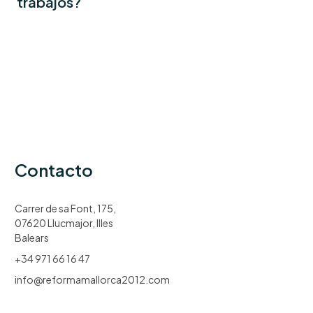
trabajos?
Contacto
Carrer de sa Font, 175,
07620 Llucmajor, Illes
Balears
+34 971 66 16 47
info@reformamallorca2012.com