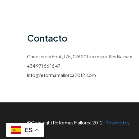
Contacto
Carrer de sa Font, 175, 07620 Llucmajor, Illes Balears
+34 971 66 16 47
info@reformamallorca2012.com
©Copyright Reformas Mallorca 2012 |
Powered by
Gyleven
ES