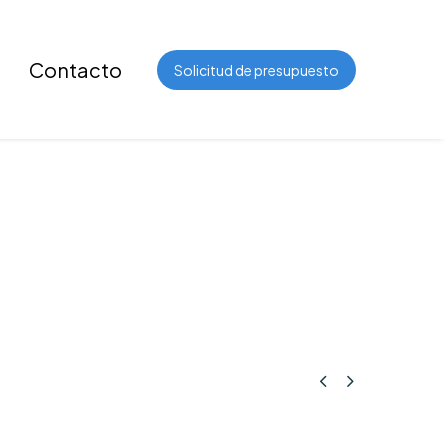
Contacto
Solicitud de presupuesto

