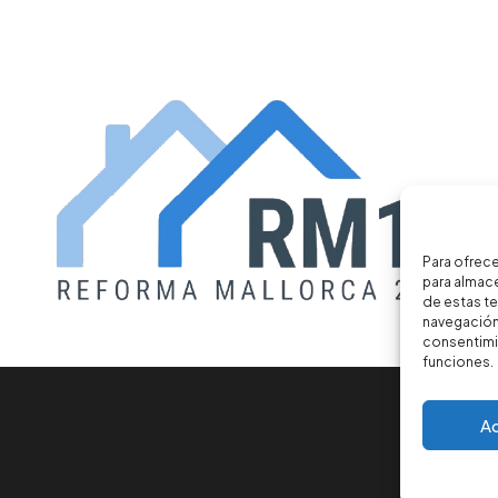
Para ofrece
para almace
de estas t
navegación 
consentimie
funciones.
A