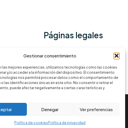
Páginas legales
Política de privacidad
Gestionar consentimiento
Términos y condiciones
r las mejores experiencias, utilizamos tecnologías como las cookies
Política de cookies
nar y/o acceder a la información del dispositivo. El consentimiento
ecnologías nos permitirá procesar datos como el comportamiento de
o las identificaciones únicas en este sitio. No consentir o retirar el
nto, puede afectar negativamente a ciertas características y
ceptar
Denegar
Ver preferencias
Política de cookies
Política de privacidad