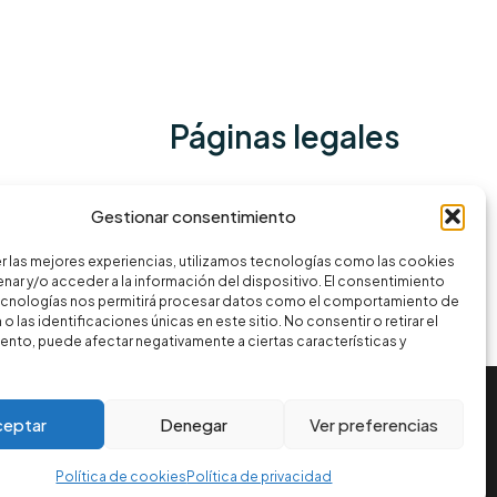
Páginas legales
Política de privacidad
Gestionar consentimiento
Términos y condiciones
r las mejores experiencias, utilizamos tecnologías como las cookies
Política de cookies
nar y/o acceder a la información del dispositivo. El consentimiento
ecnologías nos permitirá procesar datos como el comportamiento de
o las identificaciones únicas en este sitio. No consentir o retirar el
nto, puede afectar negativamente a ciertas características y
ceptar
Denegar
Ver preferencias
Política de cookies
Política de privacidad