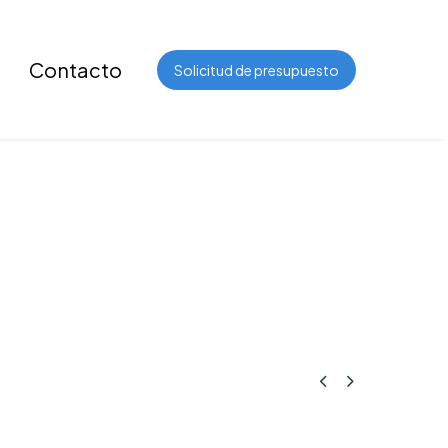
Contacto
Solicitud de presupuesto

