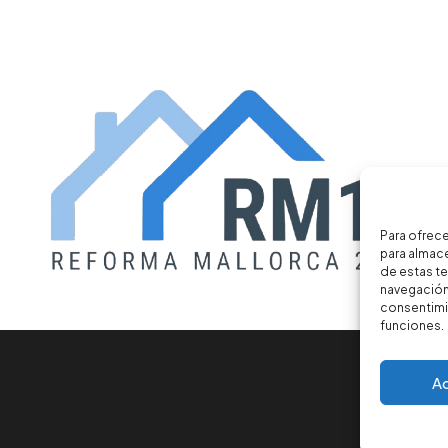
Para ofrece
para almace
de estas t
navegación 
consentimie
funciones.
A