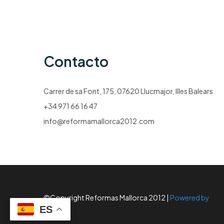
Contacto
Carrer de sa Font, 175, 07620 Llucmajor, Illes Balears
+34 971 66 16 47
info@reformamallorca2012.com
©Copyright Reformas Mallorca 2012 |
Powered by
Gyleven
ES