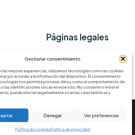
Páginas legales
Política de privacidad
Gestionar consentimiento
Términos y condiciones
r las mejores experiencias, utilizamos tecnologías como las cookies
Política de cookies
nar y/o acceder a la información del dispositivo. El consentimiento
ecnologías nos permitirá procesar datos como el comportamiento de
o las identificaciones únicas en este sitio. No consentir o retirar el
nto, puede afectar negativamente a ciertas características y
ceptar
Denegar
Ver preferencias
Política de cookies
Política de privacidad