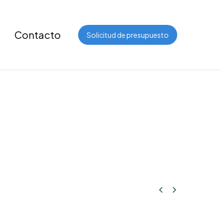
Contacto
Solicitud de presupuesto

