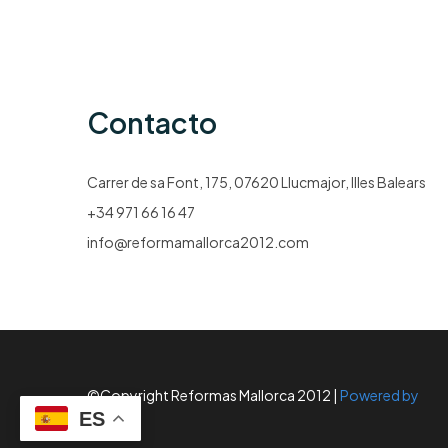
Contacto
Carrer de sa Font, 175, 07620 Llucmajor, Illes Balears
+34 971 66 16 47
info@reformamallorca2012.com
©Copyright Reformas Mallorca 2012 |
Powered by
Gyleven
ES