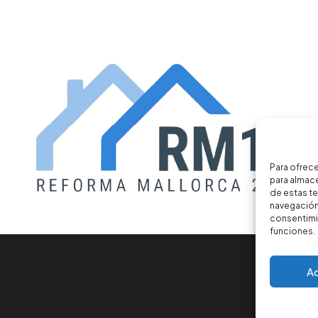
Para ofrece
para almace
de estas t
navegación 
consentimie
funciones.
A