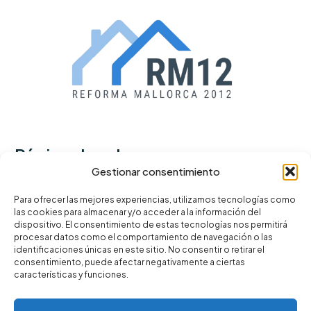
Páginas legales
Gestionar consentimiento
Política de privacidad
Para ofrecer las mejores experiencias, utilizamos tecnologías como
las cookies para almacenar y/o acceder a la información del
Términos y condiciones
dispositivo. El consentimiento de estas tecnologías nos permitirá
Política de cookies
procesar datos como el comportamiento de navegación o las
identificaciones únicas en este sitio. No consentir o retirar el
consentimiento, puede afectar negativamente a ciertas
características y funciones.