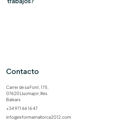
trabajos?
Contacto
Carrer de sa Font, 175,
07620 Llucmajor, Illes
Balears
+34 971 66 16 47
info@reformamallorca2012.com