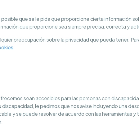
es posible que se le pida que proporcione cierta información 
rmación que proporcione sea siempre precisa, correcta y act
lquier preocupación sobre la privacidad que pueda tener. Pa
ookies
.
ecemos sean accesibles para las personas con discapacidad
su discapacidad, le pedimos que nos avise incluyendo una des
cable y se puede resolver de acuerdo con las herramientas y t
e.