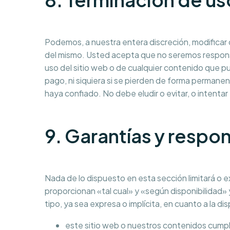
Podemos, a nuestra entera discreción, modificar 
del mismo. Usted acepta que no seremos responsa
uso del sitio web o de cualquier contenido que 
pago, ni siquiera si se pierden de forma permane
haya confiado. No debe eludir o evitar, o intentar
9. Garantías y respo
Nada de lo dispuesto en esta sección limitará o exc
proporcionan «tal cual» y «según disponibilidad»
tipo, ya sea expresa o implícita, en cuanto a la d
este sitio web o nuestros contenidos cumpl