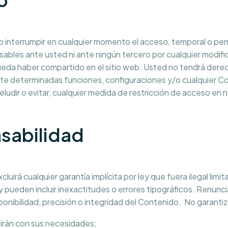
o interrumpir en cualquier momento el acceso, temporal o per
bles ante usted ni ante ningún tercero por cualquier modific
pueda haber compartido en el sitio web. Usted no tendrá dere
nte determinadas funciones, configuraciones y/o cualquier Co
 eludir o evitar, cualquier medida de restricción de acceso en 
nsabilidad
luirá cualquier garantía implícita por ley que fuera ilegal limit
 y pueden incluir inexactitudes o errores tipográficos. Renu
isponibilidad, precisión o integridad del Contenido. No garant
irán con sus necesidades;