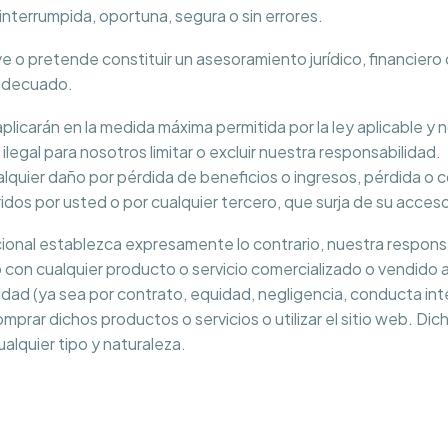
interrumpida, oportuna, segura o sin errores.
 o pretende constituir un asesoramiento jurídico, financiero 
 adecuado.
licarán en la medida máxima permitida por la ley aplicable y no
o ilegal para nosotros limitar o excluir nuestra responsabilid
alquier daño por pérdida de beneficios o ingresos, pérdida o
ridos por usted o por cualquier tercero, que surja de su acces
cional establezca expresamente lo contrario, nuestra respons
o con cualquier producto o servicio comercializado o vendido 
dad (ya sea por contrato, equidad, negligencia, conducta int
mprar dichos productos o servicios o utilizar el sitio web. Dic
alquier tipo y naturaleza.