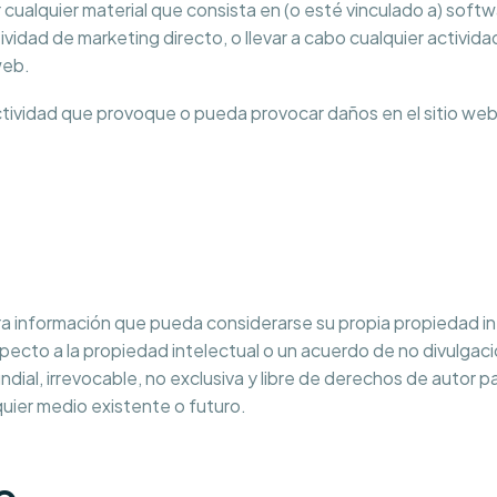
uir cualquier material que consista en (o esté vinculado a) softw
ividad de marketing directo, o llevar a cabo cualquier activid
web.
actividad que provoque o pueda provocar daños en el sitio web
tra información que pueda considerarse su propia propiedad i
cto a la propiedad intelectual o un acuerdo de no divulgaci
ial, irrevocable, no exclusiva y libre de derechos de autor par
lquier medio existente o futuro.
o