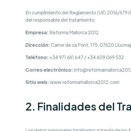
En cumplimiento del Reglamento (UE) 2016/679 (
del responsable del tratamiento:
Empresa:
Reforma Mallorca 2012
Dirección:
Carrer de sa Font, 175, 07620 Llucmajo
Teléfono:
+34 971 661 647 / +34 609 069 532
Correo electrónico:
info@reformamallorca201
Sitio web:
www.reformamallorca2012.com
2. Finalidades del T
Los datos personales facilitados a través de los 