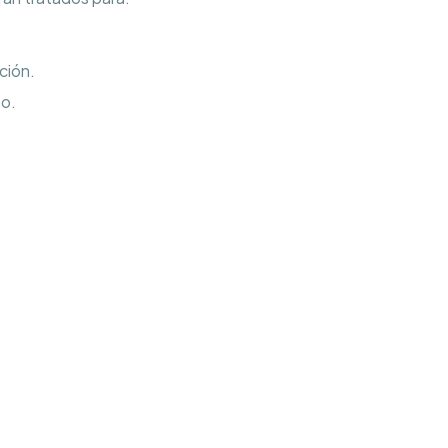
ción.
so.