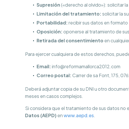
Supresión
(«derecho al olvido»): solicitar 
Limitación del tratamiento:
solicitar la 
Portabilidad:
recibir sus datos en formato
Oposición:
oponerse al tratamiento de sus 
Retirada del consentimiento
en cualquie
Para ejercer cualquiera de estos derechos, puede 
Email:
info@reformamallorca2012.com
Correo postal:
Carrer de sa Font, 175, 0762
Deberá adjuntar copia de su DNI u otro documento
meses en casos complejos.
Si considera que el tratamiento de sus datos no 
Datos (AEPD)
en
www.aepd.es
.